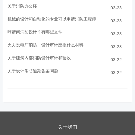
关于消防办公楼
03-23
机械的设计和自动化的专业可以申请消防工程师
03-23
嗨请问消防设计？有哪些文件
03-23
火力发电厂消防、设计审计应报什么材料
03-23
关于建筑内部消防设计审计和验收
03-22
关于设计消防逾期备案问题
03-22
关于我们