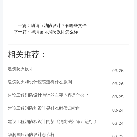
|
上一篇：
嗨请问消防设计？有哪些文件
下一篇：
华润国际消防设计怎么样
相关推荐：
建筑防火设计.
03-26
建筑防火和设计应该遵循什么原则
03-26
建设工程消防设计审计的主要内容是什么？
03-25
建设工程消防和设计是什么时候归档的
03-24
建设工程消防和设计的新《消防法》审计进行了
03-24
华润国际消防设计怎么样
03-23