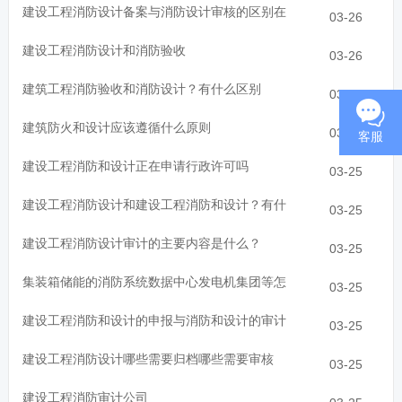
建设工程消防设计备案与消防设计审核的区别在
03-26
建设工程消防设计和消防验收
03-26
建筑工程消防验收和消防设计？有什么区别
03-26
建筑防火和设计应该遵循什么原则
03-26
客服
建设工程消防和设计正在申请行政许可吗
03-25
建设工程消防设计和建设工程消防和设计？有什
03-25
建设工程消防设计审计的主要内容是什么？
03-25
集装箱储能的消防系统数据中心发电机集团等怎
03-25
建设工程消防和设计的申报与消防和设计的审计
03-25
建设工程消防设计哪些需要归档哪些需要审核
03-25
建设工程消防审计公司