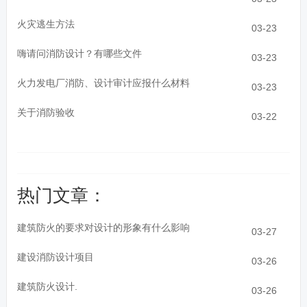
火灾逃生方法
03-23
嗨请问消防设计？有哪些文件
03-23
火力发电厂消防、设计审计应报什么材料
03-23
关于消防验收
03-22
热门文章：
建筑防火的要求对设计的形象有什么影响
03-27
建设消防设计项目
03-26
建筑防火设计.
03-26