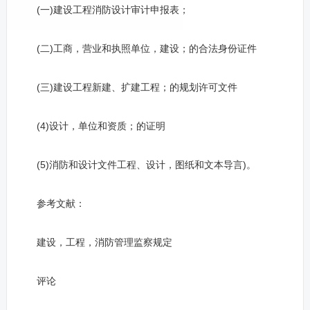
(一)建设工程消防设计审计申报表；
(二)工商，营业和执照单位，建设；的合法身份证件
(三)建设工程新建、扩建工程；的规划许可文件
(4)设计，单位和资质；的证明
(5)消防和设计文件工程、设计，图纸和文本导言)。
参考文献：
建设，工程，消防管理监察规定
评论